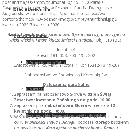
poznan/images/empty/thumbnail.jpg
150
150
Parafia
Ewangelicko-Augsburska w Poznaniu
Parafia Ewangelicko-
Stacja Diakonijna
Augsburska w Poznaniu
https://poznan.luteranie.pl/wp-
content/themes/PEA-poznan/images/empty/thumbnail.jpg
5
kwietnia 2026
5 kwietnia 2026
Hasło tygodnia:
Chrystus mówi: Byłem martwy, a oto żyję na
Życie Parafialne
wieki wieków i mam klucze śmierci i Hadesu.
(Obj 1,18 (BE))
Introit: 44
Pieśni: 181, 358, 203, 194, 202
Informator parafialny
Zwiastowanie: ks. Marcin Kotas (1 Kor 15,(12-18)19-28)
Nabożeństwo ze Spowiedzią i Komunią Św.
Ogłoszenia parafialne
Dla dzieci
Zapraszam na nabożeństwo Słowa w
dzień Świąt
Zmartwychwstania Pańskiego
na godz. 10:00.
Zapraszamy na
nabożeństwo Słowa
w niedzielę
12
kwietnia na godz. 10:00.
Ewangelickie Duszpasterstwo Akademickie
W
środę o godz. 18:30
odbędzie się spotkanie biblijne z
cyklu
W bliskości Słowa i Dialogu
, podczas którego będziemy
omawiali temat:
Kara ognia za duchowy bunt – Daniel i