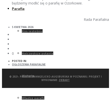
będziemy modlić się o parafię w Ozorkowie.
Parafia
Rada Parafialna
5 KWIETNIA 2026
Kim jesteśmy
0
Najczęstsze pytania
POSTED IN:
OGŁOSZENIA PARAFIALNE
Historia
© 2021: PARAFIA EWANGELICKO-AUGSBURSKA W POZNANIU; PROJEKT I
WYKONANIE:
ZIEBART
Władze parafii