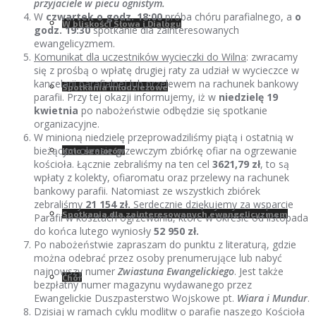
przyjaciele w piecu ognistym.
W
czwartek o godz. 18:00
próba chóru parafialnego, a
o
W bliskości Słowa i Dialogu
godz. 19:30
spotkanie dla zainteresowanych
ewangelicyzmem.
Komunikat dla uczestników wycieczki do Wilna
: zwracamy
się z prośbą o wpłatę drugiej raty za udział w wycieczce w
kancelarii parafialnej lub przelewem na rachunek bankowy
Spotkania młodzieżowe
parafii. Przy tej okazji informujemy, iż w
niedzielę 19
kwietnia
po nabożeństwie odbędzie się spotkanie
organizacyjne.
W minioną niedzielę przeprowadziliśmy piątą i ostatnią w
bieżącym okresie grzewczym zbiórkę ofiar na ogrzewanie
Koło seniorów
kościoła. Łącznie zebraliśmy na ten cel
3621,79 zł
, to są
wpłaty z kolekty, ofiaromatu oraz przelewy na rachunek
bankowy parafii. Natomiast ze wszystkich zbiórek
zebraliśmy
21 154 zł.
Serdecznie dziękujemy za wsparcie
Spotkania dla zainteresowanych ewangelicyzmem
Parafii w kosztach ogrzewania, które w okresie od listopada
do końca lutego wyniosły
52 950 zł.
Po nabożeństwie zapraszam do punktu z literaturą, gdzie
można odebrać przez osoby prenumerujące lub nabyć
najnowszy numer
Zwiastuna Ewangelickiego
. Jest także
Chór
bezpłatny numer magazynu wydawanego przez
Ewangelickie Duszpasterstwo Wojskowe pt.
Wiara i Mundur
.
Dzisiaj w ramach cyklu modlitw o parafie naszego Kościoła