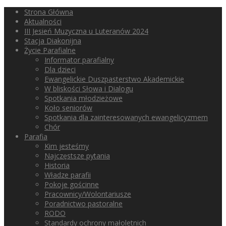
Strona Główna
Aktualności
III Jesień Muzyczna u Luteranów 2024
Stacja Diakonijna
Życie Parafialne
Informator parafialny
Dla dzieci
Ewangelickie Duszpasterstwo Akademickie
W bliskości Słowa i Dialogu
Spotkania młodzieżowe
Koło seniorów
Spotkania dla zainteresowanych ewangelicyzmem
Chór
Parafia
Kim jesteśmy
Najczęstsze pytania
Historia
Władze parafii
Pokoje gościnne
Pracownicy/Wolontariusze
Poradnictwo pastoralne
RODO
Standardy ochrony małoletnich