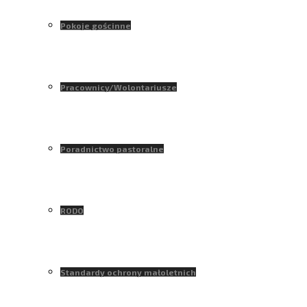
Pokoje gościnne
Pracownicy/Wolontariusze
Poradnictwo pastoralne
RODO
Standardy ochrony małoletnich