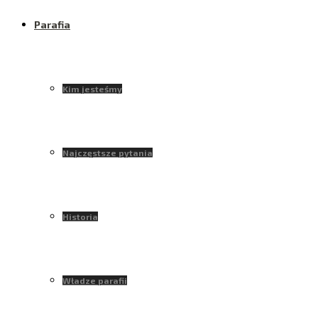
Parafia
Kim jesteśmy
Najczęstsze pytania
Historia
Władze parafii