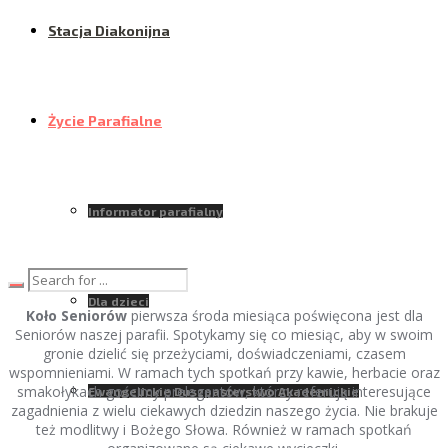
Stacja Diakonijna
Życie Parafialne
Informator parafialny
Dla dzieci
Koło Seniorów
pierwsza środa miesiąca poświęcona jest dla
Seniorów naszej parafii. Spotykamy się co miesiąc, aby w swoim
gronie dzielić się przeżyciami, doświadczeniami, czasem
wspomnieniami. W ramach tych spotkań przy kawie, herbacie oraz
smakołykach gościmy prelegentów, którzy referują interesujące
Ewangelickie Duszpasterstwo Akademickie
zagadnienia z wielu ciekawych dziedzin naszego życia. Nie brakuje
też modlitwy i Bożego Słowa. Również w ramach spotkań