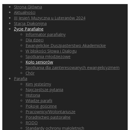
Strona Główna
Aktualności
III Jesień Muzyczna u Luteranów 2024
Stacja Diakonijna
Życie Parafialne
Informator parafialny
Dla dzieci
Ewangelickie Duszpasterstwo Akademickie
W bliskości Słowa i Dialogu
Spotkania młodzieżowe
Koło seniorów
Spotkania dla zainteresowanych ewangelicyzmem
Chór
Parafia
Kim jesteśmy
Najczęstsze pytania
Historia
Władze parafii
Pokoje gościnne
Pracownicy/Wolontariusze
Poradnictwo pastoralne
RODO
Standardy ochrony małoletnich