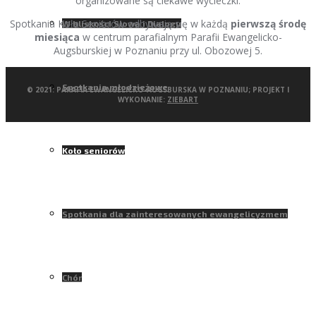
organizowane są ciekawe wycieczki.
Spotkania Koła Seniorów odbywają się w każdą
pierwszą środę
W bliskości Słowa i Dialogu
miesiąca
w centrum parafialnym Parafii Ewangelicko-
Augsburskiej w Poznaniu przy ul. Obozowej 5.
Spotkania młodzieżowe
© 2021: PARAFIA EWANGELICKO-AUGSBURSKA W POZNANIU; PROJEKT I
WYKONANIE:
ZIEBART
Koło seniorów
Spotkania dla zainteresowanych ewangelicyzmem
Chór