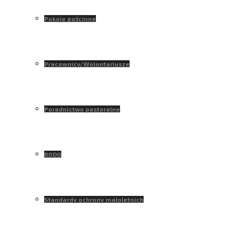
Pokoje gościnne
Pracownicy/Wolontariusze
Poradnictwo pastoralne
RODO
Standardy ochrony małoletnich