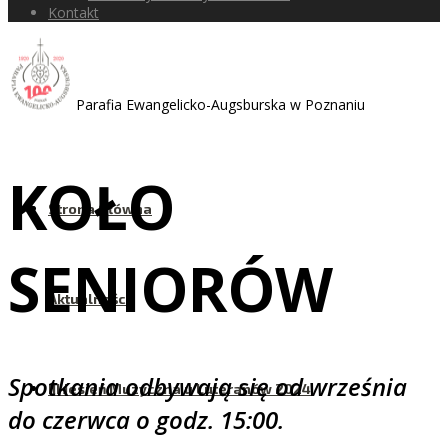
Kontakt
Parafia Ewangelicko-Augsburska w Poznaniu
KOŁO
Strona Główna
SENIORÓW
Aktualności
Spotkania odbywają się od września
III Jesień Muzyczna u Luteranów 2024
do czerwca o godz. 15:00.