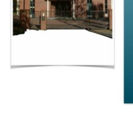
Parafia
Kim jesteśmy
Najczęstsze pytania
Historia
Władze parafii