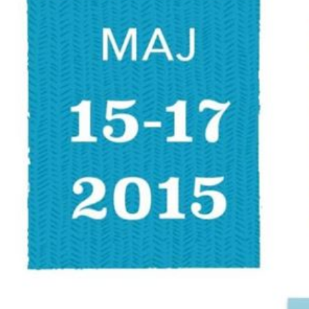
Stacja Diakonijna
Życie Parafialne
Informator parafialny
Dla dzieci
Ewangelickie Duszpasterstwo Akademickie