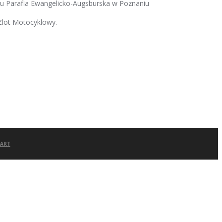
iu
Parafia Ewangelicko-Augsburska w Poznaniu
Zlot Motocyklowy.
BART