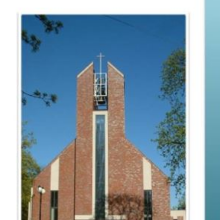
W bliskości Słowa i Dialogu
Spotkania młodzieżowe
Koło seniorów
Spotkania dla zainteresowanych ewangelicyzmem
Chór