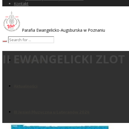
Kontakt
Parafia Ewangelicko-Augsburska w Poznaniu
II EWANGELICKI ZLO
Strona Główna
Aktualności
III Jesień Muzyczna u Luteranów 2024