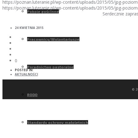
https://poznan.luteranie.pl/wp-content/uploads/2015/05/jpg-pozio
https://poznan.luteranie.pl/wp-content/uploads/2015/05/jpg-pozio
Pokoje gościnne
Serdecznie zapra
24 KWIETNIA 2015
Pracownicy/Wolontariusze
0
Poradnictwo pastoralne
POSTED IN:
AKTUALNOŚCI
© 2
RODO
Standardy ochrony małoletnich