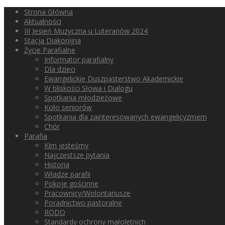
Strona Główna
Aktualności
III Jesień Muzyczna u Luteranów 2024
Stacja Diakonijna
Życie Parafialne
Informator parafialny
Dla dzieci
Ewangelickie Duszpasterstwo Akademickie
W bliskości Słowa i Dialogu
Spotkania młodzieżowe
Koło seniorów
Spotkania dla zainteresowanych ewangelicyzmem
Chór
Parafia
Kim jesteśmy
Najczęstsze pytania
Historia
Władze parafii
Pokoje gościnne
Pracownicy/Wolontariusze
Poradnictwo pastoralne
RODO
Standardy ochrony małoletnich