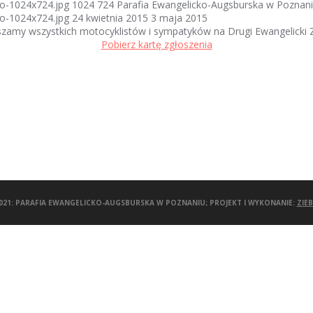
mo-1024x724.jpg
1024
724
Parafia Ewangelicko-Augsburska w Poznan
mo-1024x724.jpg
24 kwietnia 2015
3 maja 2015
szamy wszystkich motocyklistów i sympatyków na Drugi Ewangelicki 
Pobierz kartę zgłoszenia
021: PARAFIA EWANGELICKO-AUGSBURSKA W POZNANIU; PROJEKT I WYKONANIE:
ZIE