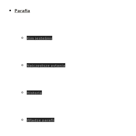
Parafia
Kim jesteśmy
Najczęstsze pytania
Historia
Władze parafii