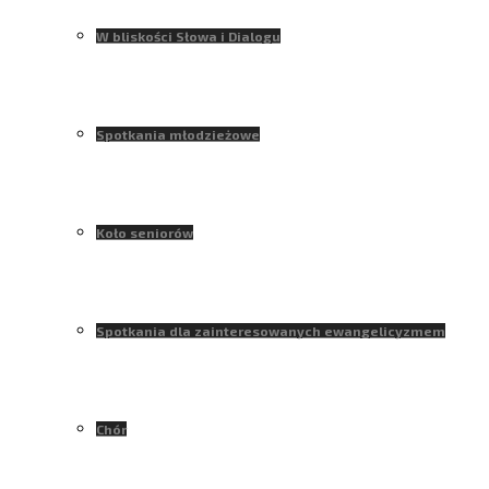
W bliskości Słowa i Dialogu
Spotkania młodzieżowe
Koło seniorów
Spotkania dla zainteresowanych ewangelicyzmem
Chór