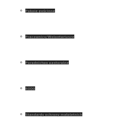
Pokoje gościnne
Pracownicy/Wolontariusze
Poradnictwo pastoralne
RODO
Standardy ochrony małoletnich