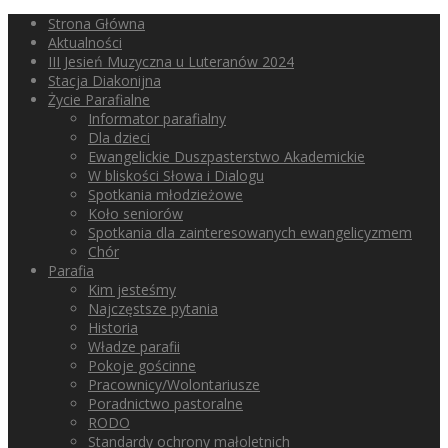
Strona Główna
Aktualności
III Jesień Muzyczna u Luteranów 2024
Stacja Diakonijna
Życie Parafialne
Informator parafialny
Dla dzieci
Ewangelickie Duszpasterstwo Akademickie
W bliskości Słowa i Dialogu
Spotkania młodzieżowe
Koło seniorów
Spotkania dla zainteresowanych ewangelicyzmem
Chór
Parafia
Kim jesteśmy
Najczęstsze pytania
Historia
Władze parafii
Pokoje gościnne
Pracownicy/Wolontariusze
Poradnictwo pastoralne
RODO
Standardy ochrony małoletnich