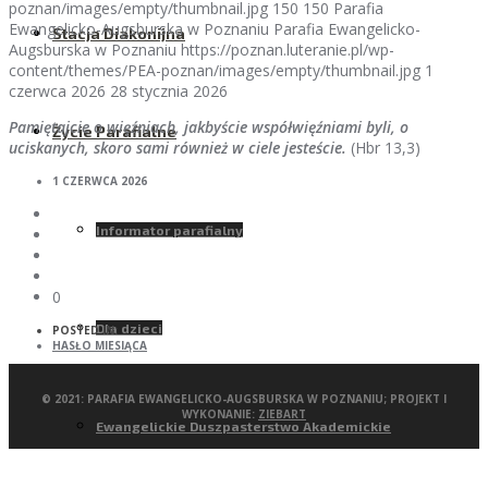
poznan/images/empty/thumbnail.jpg
150
150
Parafia
Ewangelicko-Augsburska w Poznaniu
Parafia Ewangelicko-
Stacja Diakonijna
Augsburska w Poznaniu
https://poznan.luteranie.pl/wp-
content/themes/PEA-poznan/images/empty/thumbnail.jpg
1
czerwca 2026
28 stycznia 2026
Pamiętajcie o więźniach, jakbyście współwięźniami byli, o
Życie Parafialne
uciskanych, skoro sami również w ciele jesteście.
(Hbr 13,3)
1 CZERWCA 2026
Informator parafialny
0
Dla dzieci
POSTED IN:
HASŁO MIESIĄCA
© 2021: PARAFIA EWANGELICKO-AUGSBURSKA W POZNANIU; PROJEKT I
WYKONANIE:
ZIEBART
Ewangelickie Duszpasterstwo Akademickie